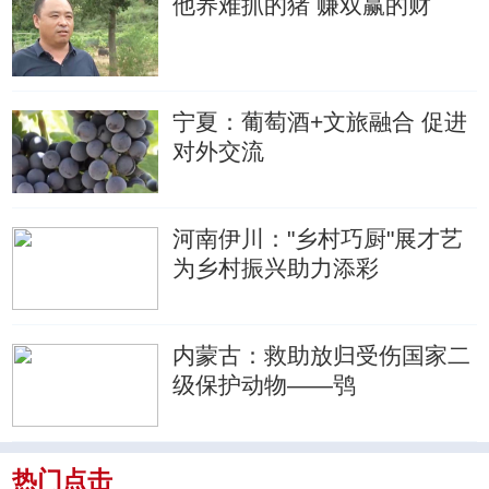
他养难抓的猪 赚双赢的财
宁夏：葡萄酒+文旅融合 促进
对外交流
河南伊川："乡村巧厨"展才艺
为乡村振兴助力添彩
内蒙古：救助放归受伤国家二
级保护动物——鸮
热门点击