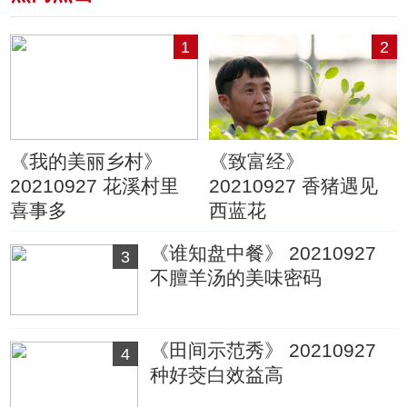
1
2
《我的美丽乡村》
《致富经》
20210927 花溪村里
20210927 香猪遇见
喜事多
西蓝花
《谁知盘中餐》 20210927
3
不膻羊汤的美味密码
《田间示范秀》 20210927
4
种好茭白效益高