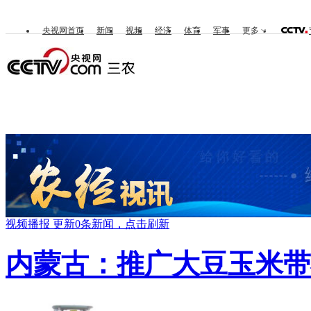
央视网首页
新闻
视频
经济
体育
军事
更多
首页
三农新闻
农经视讯
视频播报
更新0条新闻，点击刷新
内蒙古：推广大豆玉米带