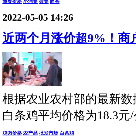
蔬菜价格
小油菜
菠菜
茴香
2022-05-05 14:26
近两个月涨价超9%！商
根据农业农村部的最新数
白条鸡平均价格为18.3元
鸡肉价格
农产品
批发市场
白条鸡