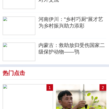
河南伊川："乡村巧厨"展才艺
为乡村振兴助力添彩
内蒙古：救助放归受伤国家二
级保护动物——鸮
热门点击
1
2