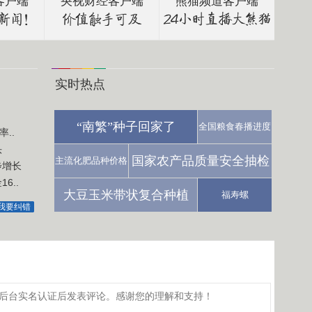
客户端
央视财经客户端
熊猫频道客户端
实时热点
“南繁”种子回家了
全国粮食春播进度
..
头
国家农产品质量安全抽检
主流化肥品种价格
步增长
6..
大豆玉米带状复合种植
福寿螺
我要纠错