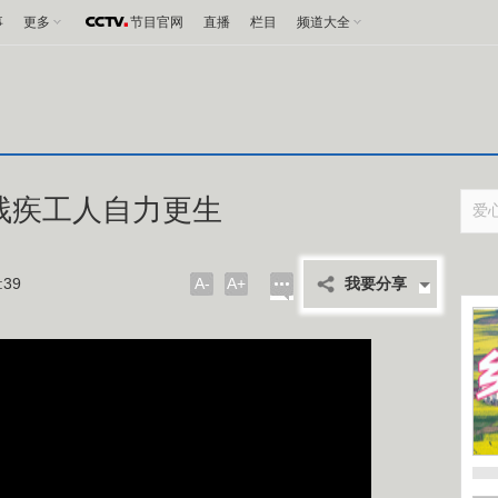
事
更多
节目官网
直播
栏目
频道大全
残疾工人自力更生
39
A-
A+
我要分享