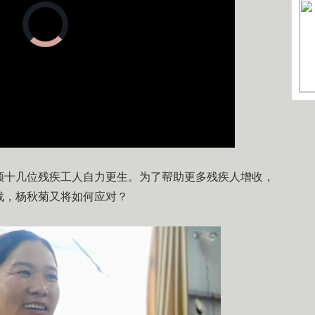
正
在
加
载
视
频
播
放
器。
画
静
质
音
(m)
十几位残疾工人自力更生。为了帮助更多残疾人增收，
战，杨秋菊又将如何应对？