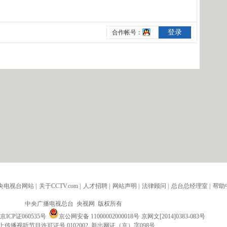
央电视台网站
|
关于CCTV.com
|
人才招聘
|
网站声明
|
法律顾问
|
总台总经理室
|
帮助
中央广播电视总台 央视网 版权所有
京ICP证060535号
京公网安备 11000002000018号
京网文[2014]0383-083号
上传播视听节目许可证号 0102002 新出网证（京）字098号