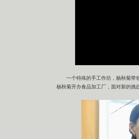
加
载
/
完
成
:
0%
一个特殊的手工作坊，杨秋菊带领
杨秋菊开办食品加工厂，面对新的挑