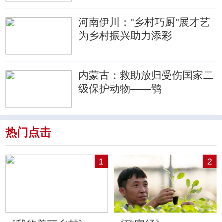
河南伊川："乡村巧厨"展才艺
为乡村振兴助力添彩
内蒙古：救助放归受伤国家二
级保护动物——鸮
热门点击
1
2