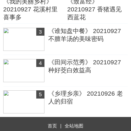
《我的美丽乡村》
《致富经》
20210927 花溪村里
20210927 香猪遇见
喜事多
西蓝花
《谁知盘中餐》 20210927
3
不膻羊汤的美味密码
《田间示范秀》 20210927
4
种好茭白效益高
《乡理乡亲》 20210926 老
5
人的归宿
首页
|
全站地图