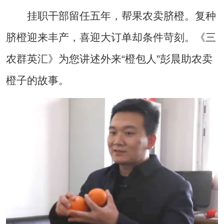
挂职干部留任五年，帮果农卖脐橙。复种
脐橙迎来丰产，喜迎大订单却条件苛刻。《三
农群英汇》为您讲述外来“橙包人”彭晨助农卖
橙子的故事。