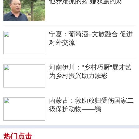
他养难抓的猪 赚双赢的财
宁夏：葡萄酒+文旅融合 促进
对外交流
河南伊川："乡村巧厨"展才艺
为乡村振兴助力添彩
内蒙古：救助放归受伤国家二
级保护动物——鸮
热门点击