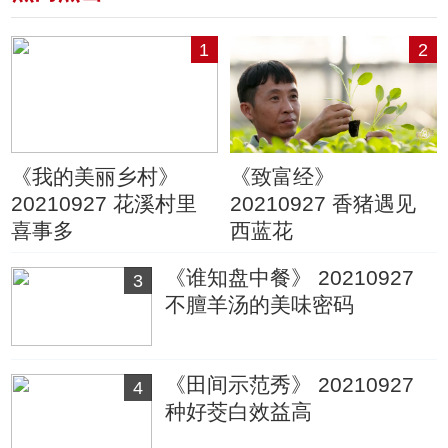
1
2
《我的美丽乡村》
《致富经》
20210927 花溪村里
20210927 香猪遇见
喜事多
西蓝花
《谁知盘中餐》 20210927
3
不膻羊汤的美味密码
《田间示范秀》 20210927
4
种好茭白效益高