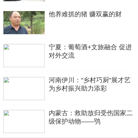
他养难抓的猪 赚双赢的财
宁夏：葡萄酒+文旅融合 促进
对外交流
河南伊川："乡村巧厨"展才艺
为乡村振兴助力添彩
内蒙古：救助放归受伤国家二
级保护动物——鸮