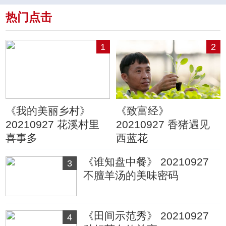
热门点击
1
2
《我的美丽乡村》
《致富经》
20210927 花溪村里
20210927 香猪遇见
喜事多
西蓝花
《谁知盘中餐》 20210927
3
不膻羊汤的美味密码
《田间示范秀》 20210927
4