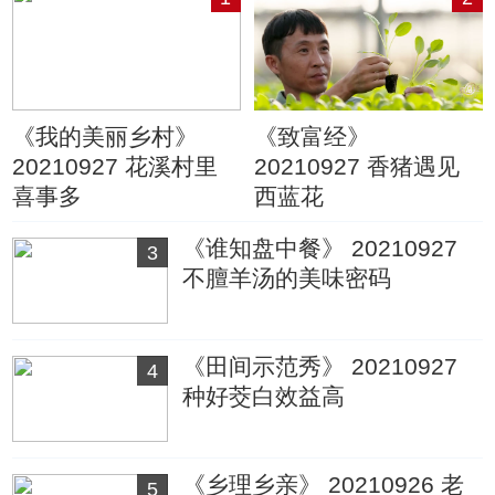
《我的美丽乡村》
《致富经》
20210927 花溪村里
20210927 香猪遇见
喜事多
西蓝花
《谁知盘中餐》 20210927
3
不膻羊汤的美味密码
《田间示范秀》 20210927
4
种好茭白效益高
《乡理乡亲》 20210926 老
5