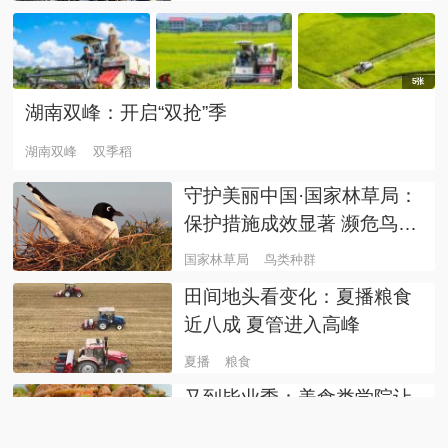
5张
湖南双峰：开启“双抢”季
湖南双峰
双季稻
守护美丽中国·国家林草局：
保护措施成效显著 濒危鸟类
种群稳中有升
国家林草局
鸟类种群
田间地头看变化：夏播粮食
近八成 夏管进入高峰
夏播
粮食
又到毕业季：美食类学院让
传统美食产业持续释放就业