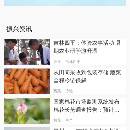
振兴资讯
吉林四平：体验农事活动 暑
期农业研学游升温
农业
吉林四平
从田间采收到包装存储 蔬菜
全程冷链保鲜
蔬菜
冷链
国家棉花市场监测系统发布
棉花长势调查报告：预计20
26年新棉单产亩均160.1公
棉花
单产
斤