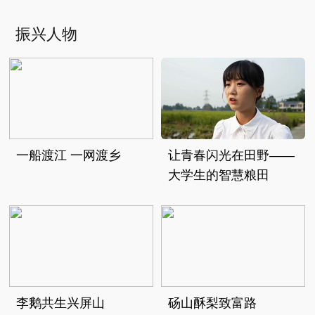
振兴人物
一船渡江 一网渡乡
让青春闪光在田野——
大学生的智慧粮田
李鹅共生兴屏山
砀山酥梨致富路