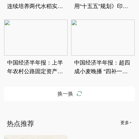
连续培养两代水稻实验
用“十五五”规划》印
进展顺利
发：到2030年我国森林
覆盖率达25.8%
中国经济半年报：上半
中国经济半年报：超四
年农村公路固定资产投
成小麦晚播 “四补一
资达1443亿元
促”实现产量逆袭
换一换
热点推荐
更多