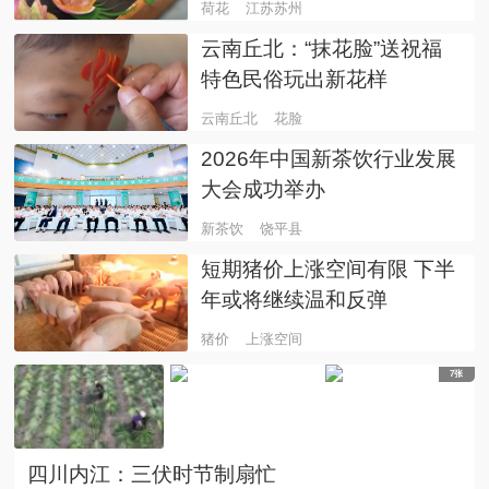
荷花
江苏苏州
云南丘北：“抹花脸”送祝福
特色民俗玩出新花样
云南丘北
花脸
2026年中国新茶饮行业发展
大会成功举办
新茶饮
饶平县
短期猪价上涨空间有限 下半
年或将继续温和反弹
猪价
上涨空间
7张
四川内江：三伏时节制扇忙