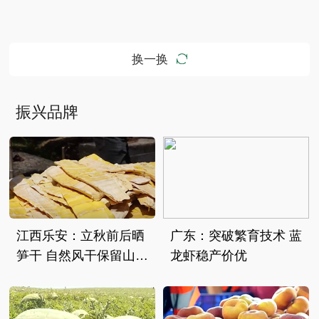
换一换
振兴品牌
江西乐安：立秋前后晒
广东：突破繁育技术 蓝
笋干 自然风干保留山野
龙虾稳产价优
本味