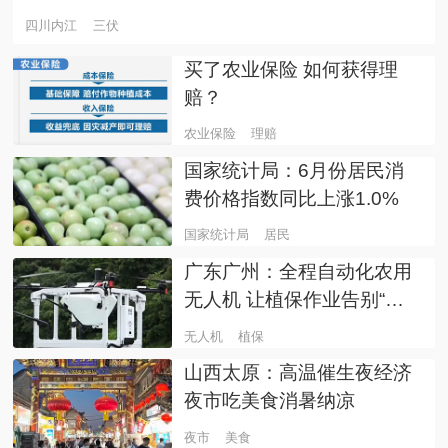
四川内江
三伏
买了农业保险 如何获得理
赔？
农业保险
理赔
国家统计局：6月份居民消
费价格指数同比上涨1.0%
国家统计局
居民
广东广州：全程自动化农用
无人机 让植保作业告别“有
人看管”
无人机
植保
山西太原：高温催生夜经济
夜市吃美食消暑纳凉
夜市
美食