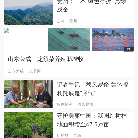
贵州：一本“绿色存折” 点绿
成金
山林
贵州
5张
山东荣成：龙须菜养殖助增收
山东荣成
龙须菜
记者手记：移风易俗 集体福
利托底是“底气”
集体福利
移风易俗
守护美丽中国：我国红树林
地面积增至47.5万亩
红树林
生态