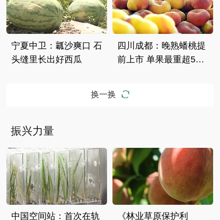
宁夏中卫：瓤沙爽口 石
四川成都：晚熟蟠桃提
头缝里长出好西瓜
前上市 单果最重超500
克
换一换
振兴力量
中国空间站：首次在轨
《林业草原保护利