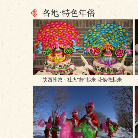
各地·特色年俗
陕西韩城：社火“舞”起来 花馍做起来