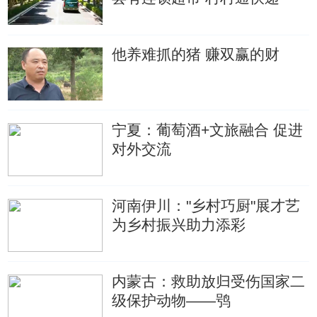
他养难抓的猪 赚双赢的财
宁夏：葡萄酒+文旅融合 促进
对外交流
河南伊川："乡村巧厨"展才艺
为乡村振兴助力添彩
内蒙古：救助放归受伤国家二
级保护动物——鸮