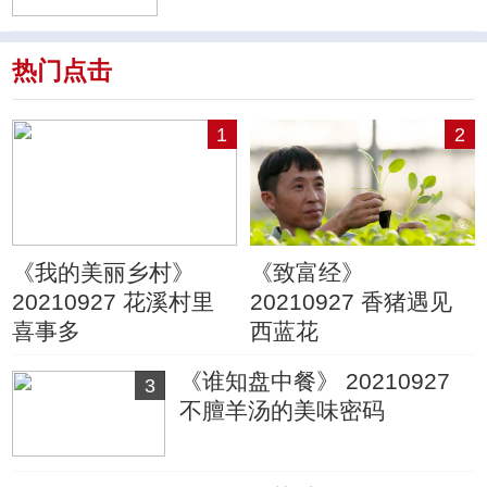
热门点击
1
2
《我的美丽乡村》
《致富经》
20210927 花溪村里
20210927 香猪遇见
喜事多
西蓝花
《谁知盘中餐》 20210927
3
不膻羊汤的美味密码