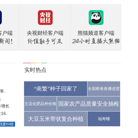
客户端
央视财经客户端
熊猫频道客户端
实时热点
“南繁”种子回家了
全国粮食春播进度
..
头
国家农产品质量安全抽检
主流化肥品种价格
步增长
6..
大豆玉米带状复合种植
福寿螺
我要纠错