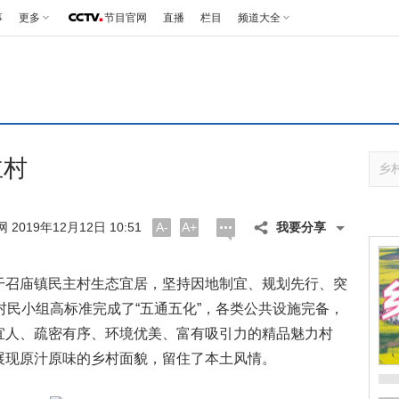
事
更多
节目官网
直播
栏目
频道大全
主村
2019年12月12日 10:51
A-
A+
我要分享
召庙镇民主村生态宜居，坚持因地制宜、规划先行、突
村民小组高标准完成了“五通五化”，各类公共设施完备，
宜人、疏密有序、环境优美、富有吸引力的精品魅力村
展现原汁原味的乡村面貌，留住了本土风情。