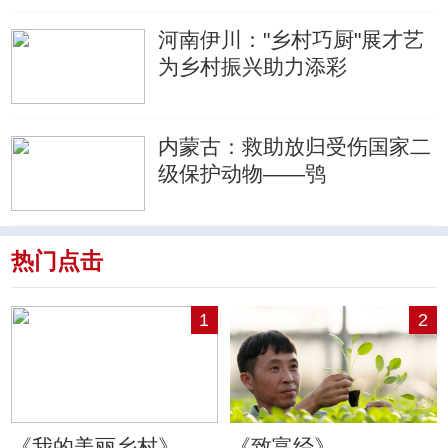
河南伊川："乡村巧厨"展才艺
为乡村振兴助力添彩
内蒙古：救助放归受伤国家二
级保护动物——鸮
热门点击
1
2
《我的美丽乡村》
《致富经》