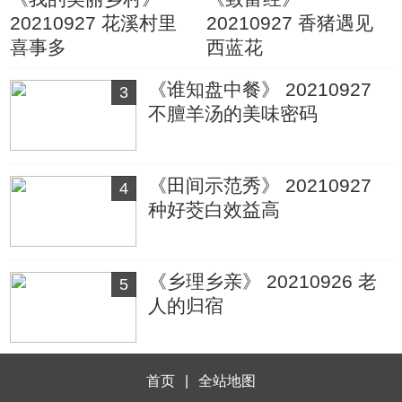
20210927 花溪村里
20210927 香猪遇见
喜事多
西蓝花
《谁知盘中餐》 20210927
3
不膻羊汤的美味密码
《田间示范秀》 20210927
4
种好茭白效益高
《乡理乡亲》 20210926 老
5
人的归宿
首页
|
全站地图